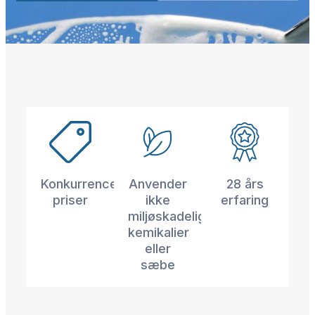
Konkurrencedygtige
Anvender
28 års
priser
ikke
erfaring
miljøskadelige
kemikalier
eller
sæbe