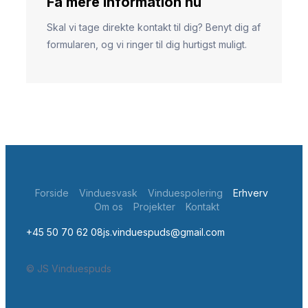
Få mere information nu
Skal vi tage direkte kontakt til dig? Benyt dig af
formularen, og vi ringer til dig hurtigst muligt.
Forside
Vinduesvask
Vinduespolering
Erhverv
Om os
Projekter
Kontakt
+45 50 70 62 08
js.vinduespuds@gmail.com
© JS Vinduespuds