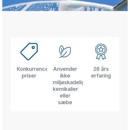
Konkurrencedygtige
Anvender
28 års
priser
ikke
erfaring
miljøskadelige
kemikalier
eller
sæbe