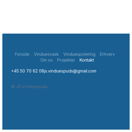
Forside
Vinduesvask
Vinduespolering
Erhverv
Om os
Projekter
Kontakt
+45 50 70 62 08
js.vinduespuds@gmail.com
© JS Vinduespuds